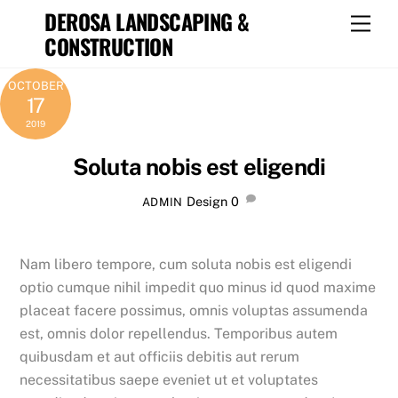
Skip
DEROSA LANDSCAPING &
Men
to
CONSTRUCTION
content
OCTOBER
17
2019
Soluta nobis est eligendi
Design
0
ADMIN
Nam libero tempore, cum soluta nobis est eligendi
optio cumque nihil impedit quo minus id quod maxime
placeat facere possimus, omnis voluptas assumenda
est, omnis dolor repellendus. Temporibus autem
quibusdam et aut officiis debitis aut rerum
necessitatibus saepe eveniet ut et voluptates