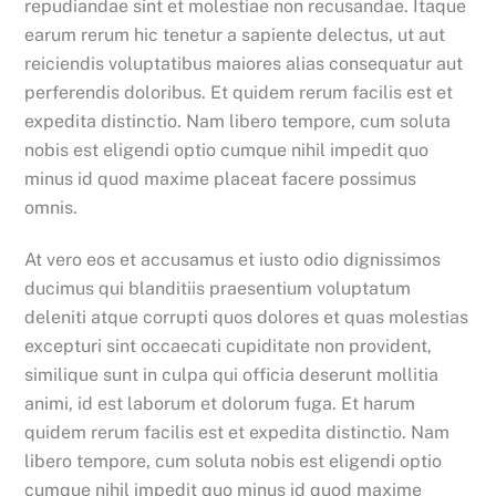
repudiandae sint et molestiae non recusandae. Itaque
earum rerum hic tenetur a sapiente delectus, ut aut
reiciendis voluptatibus maiores alias consequatur aut
perferendis doloribus. Et quidem rerum facilis est et
expedita distinctio. Nam libero tempore, cum soluta
nobis est eligendi optio cumque nihil impedit quo
minus id quod maxime placeat facere possimus
omnis.
At vero eos et accusamus et iusto odio dignissimos
ducimus qui blanditiis praesentium voluptatum
deleniti atque corrupti quos dolores et quas molestias
excepturi sint occaecati cupiditate non provident,
similique sunt in culpa qui officia deserunt mollitia
animi, id est laborum et dolorum fuga. Et harum
quidem rerum facilis est et expedita distinctio. Nam
libero tempore, cum soluta nobis est eligendi optio
cumque nihil impedit quo minus id quod maxime